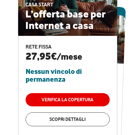
CASA START
ESCLUSIVA ONLINE
L’offerta base per
Internet a casa
CASA PRO
Internet veloce e
RETE FISSA
vantaggi speciali
27,95€
/mese
Nessun vincolo di
RETE FISSA + VODAFONE CLUB
29,95€
/mese
permanenza
Nessun vincolo di
permanenza
VERIFICA LA COPERTURA
VERIFICA LA COPERTURA
SCOPRI DETTAGLI
SCOPRI DETTAGLI