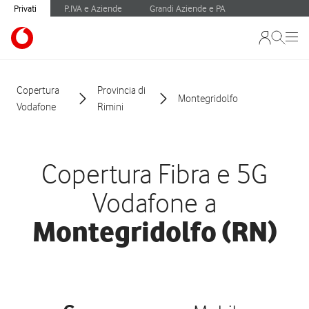
Privati
P.IVA e Aziende
Grandi Aziende e PA
Copertura
Provincia di
Montegridolfo
Vodafone
Rimini
Copertura Fibra e 5G
Vodafone a
Montegridolfo (RN)