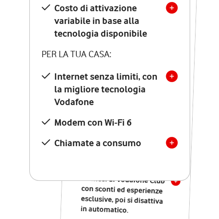
Costo di attivazione
Costo di attivazione
variabile in base alla
variabile in base alla
tecnologia disponibile
tecnologia disponibile
PER LA TUA CASA:
PER LA TUA CASA:
Internet senza limiti, con
la migliore tecnologia
Internet senza limiti, con
la migliore tecnologia
Vodafone
Vodafone
Modem Seven con Wi-Fi 7
Modem con Wi-Fi 6
Chiamate illimitate verso
numeri fissi e mobili
Chiamate a consumo
nazionali
SOLO SE ATTIVI ONLINE:
12 mesi di Vodafone Club
con sconti ed esperienze
esclusive, poi si disattiva
in automatico.