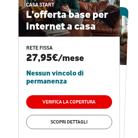
CASA START
ESCLUSIVA ONLINE
L’offerta base per
Internet a casa
CASA PRO
Internet veloce e
RETE FISSA
vantaggi speciali
27,95€
/mese
Nessun vincolo di
RETE FISSA + VODAFONE CLUB
29,95€
/mese
permanenza
Nessun vincolo di
permanenza
VERIFICA LA COPERTURA
VERIFICA LA COPERTURA
SCOPRI DETTAGLI
SCOPRI DETTAGLI