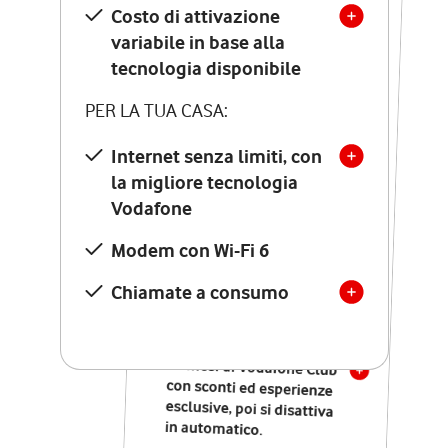
Costo di attivazione
Costo di attivazione
variabile in base alla
variabile in base alla
tecnologia disponibile
tecnologia disponibile
PER LA TUA CASA:
PER LA TUA CASA:
Internet senza limiti, con
la migliore tecnologia
Internet senza limiti, con
la migliore tecnologia
Vodafone
Vodafone
Modem Seven con Wi-Fi 7
Modem con Wi-Fi 6
Chiamate illimitate verso
numeri fissi e mobili
Chiamate a consumo
nazionali
SOLO SE ATTIVI ONLINE:
12 mesi di Vodafone Club
con sconti ed esperienze
esclusive, poi si disattiva
in automatico.