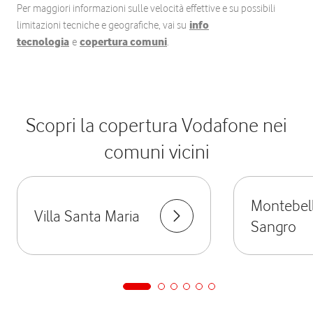
Per maggiori informazioni sulle velocità effettive e su possibili
limitazioni tecniche e geografiche, vai su
info
tecnologia
e
copertura comuni
.
Scopri la copertura Vodafone nei
comuni vicini
Montebell
Villa Santa Maria
Sangro