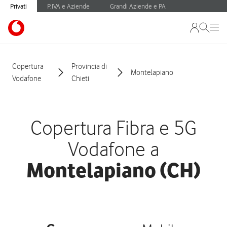
Privati
P.IVA e Aziende
Grandi Aziende e PA
Copertura
Provincia di
Montelapiano
Vodafone
Chieti
Copertura Fibra e 5G
Vodafone a
Montelapiano (CH)