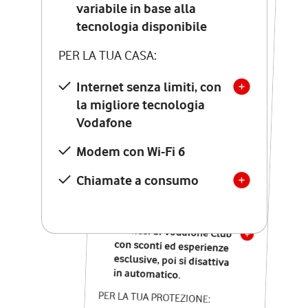
Costo di attivazione
variabile in base alla
variabile in base alla
tecnologia disponibile
tecnologia disponibile
PER LA TUA CASA:
PER LA TUA CASA:
Internet senza limiti, con
la migliore tecnologia
Internet senza limiti, con
la migliore tecnologia
Vodafone
Vodafone
Modem Seven con Wi-Fi 7
Modem con Wi-Fi 6
Chiamate illimitate verso
numeri fissi e mobili
Chiamate a consumo
nazionali
SOLO SE ATTIVI ONLINE:
12 mesi di Vodafone Club
con sconti ed esperienze
esclusive, poi si disattiva
in automatico.
PER LA TUA PROTEZIONE: