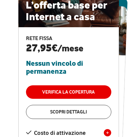
ESCLUSIVA ONLINE
L’offerta base per
Internet a casa
CASA PRO
Internet veloce e
RETE FISSA
vantaggi speciali
27,95€
/mese
Nessun vincolo di
RETE FISSA + VODAFONE CLUB
29,95€
/mese
permanenza
Nessun vincolo di
permanenza
VERIFICA LA COPERTURA
VERIFICA LA COPERTURA
SCOPRI DETTAGLI
SCOPRI DETTAGLI
Costo di attivazione