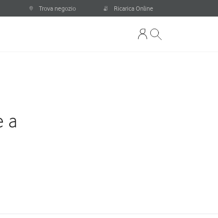
Trova negozio
Ricarica Online
e a