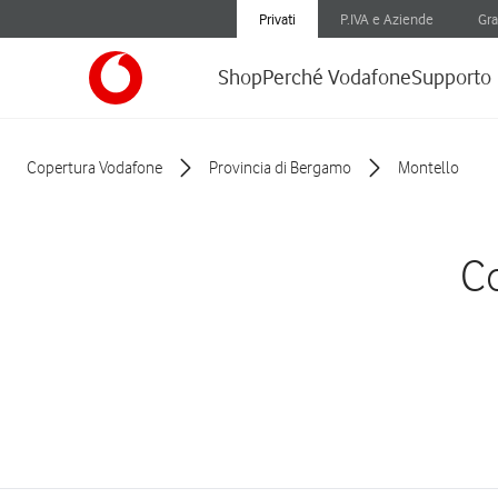
Privati
P.IVA e Aziende
Gra
Shop
Perché Vodafone
Supporto
Copertura Vodafone
Provincia di Bergamo
Montello
Co