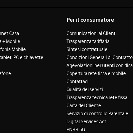
Per il consumatore
ernet Casa
Comunicazioni ai Clienti
a + Mobile
Trasparenza tariffaria
efonia Mobile
Sintesi contrattuale
tablet, PC e chiavette
Condizioni Generali di Contratto
Agevolazioni per utenti con disa
afone
Copertura rete fissa e mobile
Contattaci
Qualità dei servizi
Trasparenza tecnica rete fissa
Carta del Cliente
Servizio di controllo Parentale
Digital Services Act
PNRR 5G