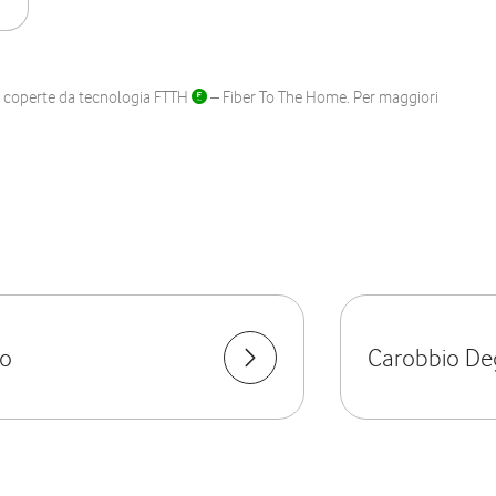
ane coperte da tecnologia FTTH
– Fiber To The Home. Per maggiori
go
Carobbio Deg