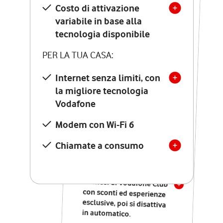
Costo di attivazione
Costo di attivazione
variabile in base alla
variabile in base alla
tecnologia disponibile
tecnologia disponibile
PER LA TUA CASA:
PER LA TUA CASA:
Internet senza limiti, con
la migliore tecnologia
Internet senza limiti, con
la migliore tecnologia
Vodafone
Vodafone
Modem Seven con Wi-Fi 7
Modem con Wi-Fi 6
Chiamate illimitate verso
numeri fissi e mobili
Chiamate a consumo
nazionali
SOLO SE ATTIVI ONLINE:
12 mesi di Vodafone Club
con sconti ed esperienze
esclusive, poi si disattiva
in automatico.