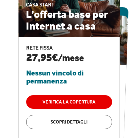
CASA START
ESCLUSIVA ONLINE
L’offerta base per
Internet a casa
CASA PRO
Internet veloce e
RETE FISSA
vantaggi speciali
27,95€
/mese
Nessun vincolo di
RETE FISSA + VODAFONE CLUB
29,95€
/mese
permanenza
Nessun vincolo di
permanenza
VERIFICA LA COPERTURA
VERIFICA LA COPERTURA
SCOPRI DETTAGLI
SCOPRI DETTAGLI