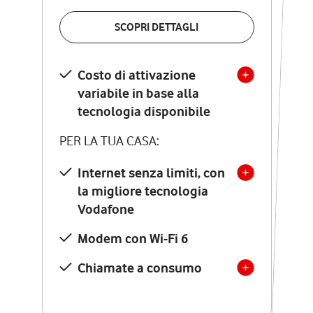
VERIFICA LA COPERTURA
SCOPRI DETTAGLI
SCOPRI DETTAGLI
Costo di attivazione
Costo di attivazione
variabile in base alla
variabile in base alla
tecnologia disponibile
tecnologia disponibile
PER LA TUA CASA:
PER LA TUA CASA:
Internet senza limiti, con
la migliore tecnologia
Internet senza limiti, con
la migliore tecnologia
Vodafone
Vodafone
Modem Seven con Wi-Fi 7
Modem con Wi-Fi 6
Chiamate illimitate verso
numeri fissi e mobili
Chiamate a consumo
nazionali
SOLO SE ATTIVI ONLINE: