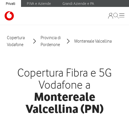
Privati
P.IVA e Aziende
Grandi Aziende e PA
Copertura
Provincia di
Montereale Valcellina
Vodafone
Pordenone
Copertura Fibra e 5G
Vodafone a
Montereale
Valcellina (PN)