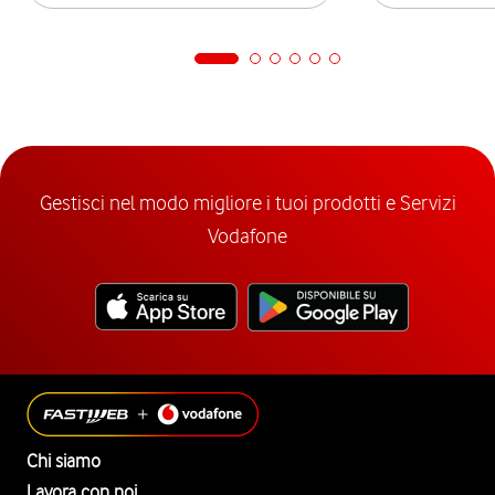
Gestisci nel modo migliore i tuoi prodotti e Servizi
Vodafone
Chi siamo
Lavora con noi