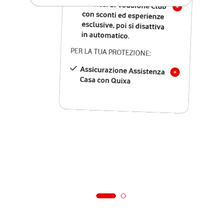
12 mesi di Vodafone Club
con sconti ed esperienze
esclusive, poi si disattiva
in automatico.
PER LA TUA PROTEZIONE:
Assicurazione Assistenza
Casa con Quixa