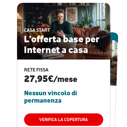
CASA START
ESCLUSIVA ONLINE
L’offerta base per
Internet a casa
CASA PRO
Internet veloce e
RETE FISSA
vantaggi speciali
27,95€
/mese
Nessun vincolo di
RETE FISSA + VODAFONE CLUB
29,95€
/mese
permanenza
Nessun vincolo di
permanenza
VERIFICA LA COPERTURA