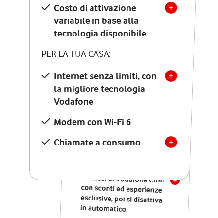
Costo di attivazione
Costo di attivazione
variabile in base alla
variabile in base alla
tecnologia disponibile
tecnologia disponibile
PER LA TUA CASA:
PER LA TUA CASA:
Internet senza limiti, con
la migliore tecnologia
Internet senza limiti, con
la migliore tecnologia
Vodafone
Vodafone
Modem Seven con Wi-Fi 7
Modem con Wi-Fi 6
Chiamate illimitate verso
numeri fissi e mobili
Chiamate a consumo
nazionali
SOLO SE ATTIVI ONLINE:
12 mesi di Vodafone Club
con sconti ed esperienze
esclusive, poi si disattiva
in automatico.