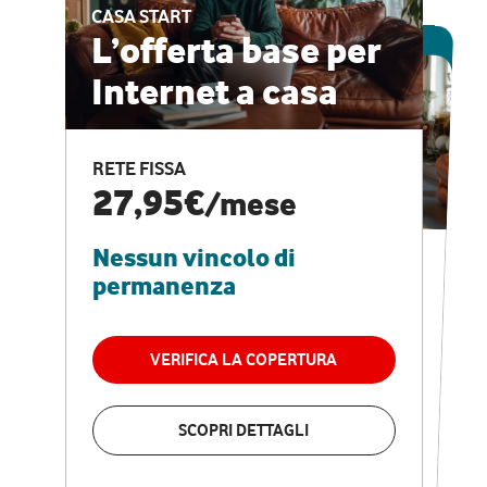
CASA START
ESCLUSIVA ONLINE
L’offerta base per
Internet a casa
CASA PRO
Internet veloce e
RETE FISSA
vantaggi speciali
27,95€
/mese
Nessun vincolo di
RETE FISSA + VODAFONE CLUB
29,95€
/mese
permanenza
Nessun vincolo di
permanenza
VERIFICA LA COPERTURA
VERIFICA LA COPERTURA
SCOPRI DETTAGLI
SCOPRI DETTAGLI