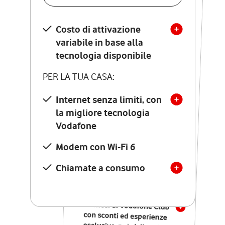
SCOPRI DETTAGLI
Costo di attivazione
Costo di attivazione
variabile in base alla
variabile in base alla
tecnologia disponibile
tecnologia disponibile
PER LA TUA CASA:
PER LA TUA CASA:
Internet senza limiti, con
la migliore tecnologia
Internet senza limiti, con
la migliore tecnologia
Vodafone
Vodafone
Modem Seven con Wi-Fi 7
Modem con Wi-Fi 6
Chiamate illimitate verso
numeri fissi e mobili
Chiamate a consumo
nazionali
SOLO SE ATTIVI ONLINE:
12 mesi di Vodafone Club
con sconti ed esperienze
esclusive, poi si disattiva