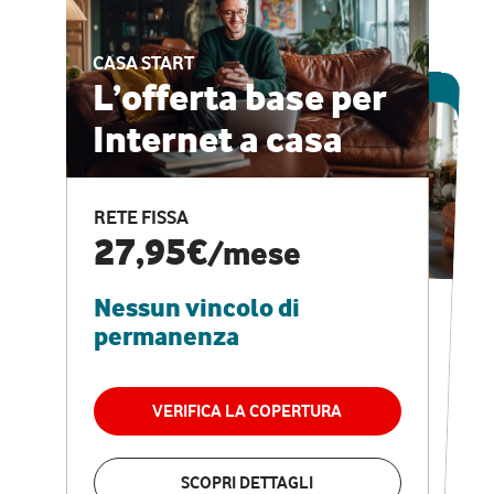
CASA START
ESCLUSIVA ONLINE
L’offerta base per
Internet a casa
CASA PRO
Internet veloce e
RETE FISSA
vantaggi speciali
27,95€
/mese
Nessun vincolo di
RETE FISSA + VODAFONE CLUB
29,95€
/mese
permanenza
Nessun vincolo di
permanenza
VERIFICA LA COPERTURA
VERIFICA LA COPERTURA
SCOPRI DETTAGLI