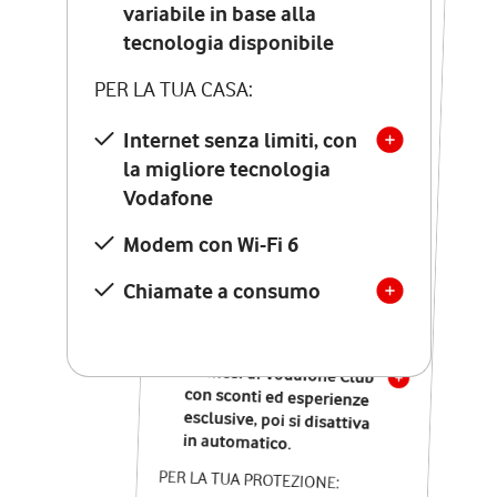
Costo di attivazione
variabile in base alla
variabile in base alla
tecnologia disponibile
tecnologia disponibile
PER LA TUA CASA:
PER LA TUA CASA:
Internet senza limiti, con
la migliore tecnologia
Internet senza limiti, con
la migliore tecnologia
Vodafone
Vodafone
Modem Seven con Wi-Fi 7
Modem con Wi-Fi 6
Chiamate illimitate verso
numeri fissi e mobili
Chiamate a consumo
nazionali
SOLO SE ATTIVI ONLINE:
12 mesi di Vodafone Club
con sconti ed esperienze
esclusive, poi si disattiva
in automatico.
PER LA TUA PROTEZIONE: