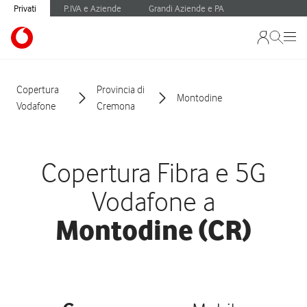
Privati
P.IVA e Aziende
Grandi Aziende e PA
Copertura
Provincia di
Montodine
Vodafone
Cremona
Copertura Fibra e 5G
Vodafone a
Montodine (CR)