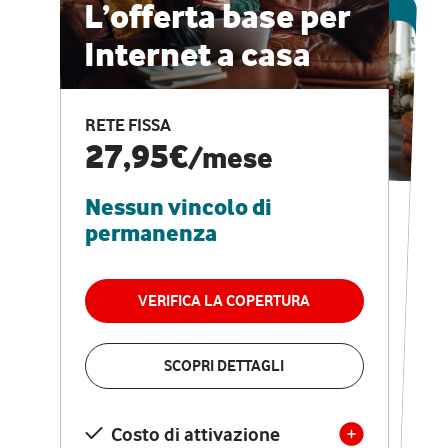
ESCLUSIVA ONLINE
L’offerta base per
Internet a casa
CASA PRO
Internet veloce e
RETE FISSA
vantaggi speciali
27,95€
/mese
Nessun vincolo di
RETE FISSA + VODAFONE CLUB
29,95€
/mese
permanenza
Nessun vincolo di
permanenza
VERIFICA LA COPERTURA
VERIFICA LA COPERTURA
SCOPRI DETTAGLI
SCOPRI DETTAGLI
Costo di attivazione