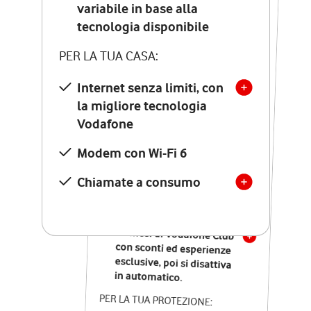
Costo di attivazione
variabile in base alla
variabile in base alla
tecnologia disponibile
tecnologia disponibile
PER LA TUA CASA:
PER LA TUA CASA:
Internet senza limiti, con
la migliore tecnologia
Internet senza limiti, con
la migliore tecnologia
Vodafone
Vodafone
Modem Seven con Wi-Fi 7
Modem con Wi-Fi 6
Chiamate illimitate verso
numeri fissi e mobili
Chiamate a consumo
nazionali
SOLO SE ATTIVI ONLINE:
12 mesi di Vodafone Club
con sconti ed esperienze
esclusive, poi si disattiva
in automatico.
PER LA TUA PROTEZIONE: