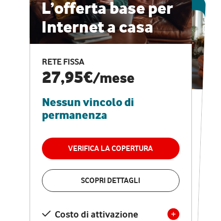
ESCLUSIVA ONLINE
L’offerta base per
Internet a casa
CASA PRO
Internet veloce e
RETE FISSA
vantaggi speciali
27,95€
/mese
Nessun vincolo di
RETE FISSA + VODAFONE CLUB
29,95€
/mese
permanenza
Nessun vincolo di
permanenza
VERIFICA LA COPERTURA
VERIFICA LA COPERTURA
SCOPRI DETTAGLI
SCOPRI DETTAGLI
Costo di attivazione