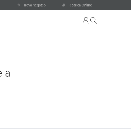
Trova negozio
Ricarica Online
e a