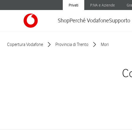
Privati
P.IVA e Aziende
Gra
Shop
Perché Vodafone
Supporto
Copertura Vodafone
Provincia di Trento
Mori
Co