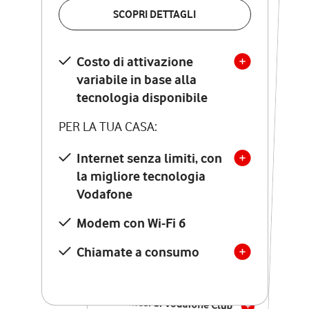
VERIFICA LA COPERTURA
SCOPRI DETTAGLI
SCOPRI DETTAGLI
Costo di attivazione
Costo di attivazione
variabile in base alla
variabile in base alla
tecnologia disponibile
tecnologia disponibile
PER LA TUA CASA:
PER LA TUA CASA:
Internet senza limiti, con
la migliore tecnologia
Internet senza limiti, con
la migliore tecnologia
Vodafone
Vodafone
Modem Seven con Wi-Fi 7
Modem con Wi-Fi 6
Chiamate illimitate verso
numeri fissi e mobili
Chiamate a consumo
nazionali
SOLO SE ATTIVI ONLINE:
12 mesi di Vodafone Club
con sconti ed esperienze
esclusive, poi si disattiva