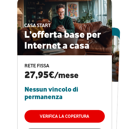
CASA START
ESCLUSIVA ONLINE
L’offerta base per
Internet a casa
CASA PRO
Internet veloce e
RETE FISSA
vantaggi speciali
27,95€
/mese
Nessun vincolo di
RETE FISSA + VODAFONE CLUB
29,95€
/mese
permanenza
Nessun vincolo di
permanenza
VERIFICA LA COPERTURA