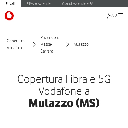
Privati
P.IVA e Aziende
Grandi Aziende e PA
Provincia di
Copertura
Massa-
Mulazzo
Vodafone
Carrara
Copertura Fibra e 5G
Vodafone a
Mulazzo (MS)