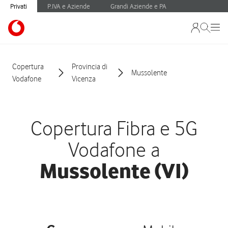
Privati
P.IVA e Aziende
Grandi Aziende e PA
Copertura
Provincia di
Mussolente
Vodafone
Vicenza
Copertura Fibra e 5G
Vodafone a
Mussolente (VI)