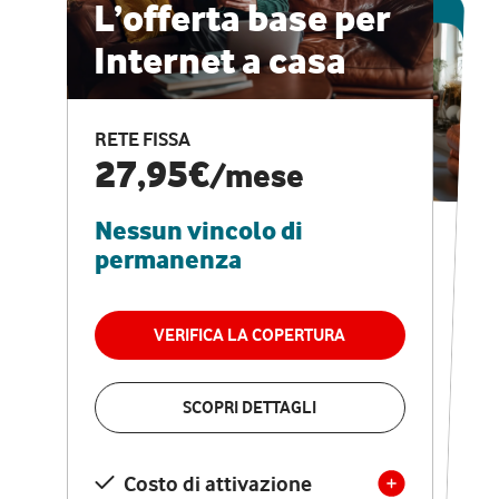
ESCLUSIVA ONLINE
L’offerta base per
Internet a casa
CASA PRO
Internet veloce e
RETE FISSA
vantaggi speciali
27,95€
/mese
Nessun vincolo di
RETE FISSA + VODAFONE CLUB
29,95€
/mese
permanenza
Nessun vincolo di
permanenza
VERIFICA LA COPERTURA
VERIFICA LA COPERTURA
SCOPRI DETTAGLI
SCOPRI DETTAGLI
Costo di attivazione