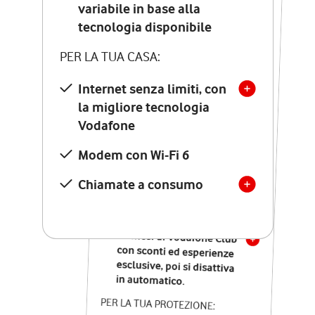
Costo di attivazione
variabile in base alla
variabile in base alla
tecnologia disponibile
tecnologia disponibile
PER LA TUA CASA:
PER LA TUA CASA:
Internet senza limiti, con
la migliore tecnologia
Internet senza limiti, con
la migliore tecnologia
Vodafone
Vodafone
Modem Seven con Wi-Fi 7
Modem con Wi-Fi 6
Chiamate illimitate verso
numeri fissi e mobili
Chiamate a consumo
nazionali
SOLO SE ATTIVI ONLINE:
12 mesi di Vodafone Club
con sconti ed esperienze
esclusive, poi si disattiva
in automatico.
PER LA TUA PROTEZIONE: