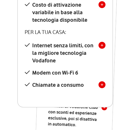
Costo di attivazione
Costo di attivazione
variabile in base alla
variabile in base alla
tecnologia disponibile
tecnologia disponibile
PER LA TUA CASA:
PER LA TUA CASA:
Internet senza limiti, con
la migliore tecnologia
Internet senza limiti, con
la migliore tecnologia
Vodafone
Vodafone
Modem Seven con Wi-Fi 7
Modem con Wi-Fi 6
Chiamate illimitate verso
numeri fissi e mobili
Chiamate a consumo
nazionali
SOLO SE ATTIVI ONLINE:
12 mesi di Vodafone Club
con sconti ed esperienze
esclusive, poi si disattiva
in automatico.