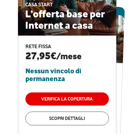
CASA START
ESCLUSIVA ONLINE
L’offerta base per
Internet a casa
CASA PRO
Internet veloce e
RETE FISSA
vantaggi speciali
27,95€
/mese
Nessun vincolo di
RETE FISSA + VODAFONE CLUB
29,95€
/mese
permanenza
Nessun vincolo di
permanenza
VERIFICA LA COPERTURA
VERIFICA LA COPERTURA
SCOPRI DETTAGLI
SCOPRI DETTAGLI