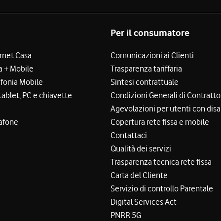
Per il consumatore
ernet Casa
Comunicazioni ai Clienti
a + Mobile
Trasparenza tariffaria
efonia Mobile
Sintesi contrattuale
tablet, PC e chiavette
Condizioni Generali di Contratto
Agevolazioni per utenti con disa
afone
Copertura rete fissa e mobile
Contattaci
Qualità dei servizi
Trasparenza tecnica rete fissa
Carta del Cliente
Servizio di controllo Parentale
Digital Services Act
PNRR 5G