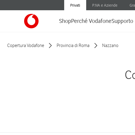
Privati
P.IVA e Aziende
Gra
Shop
Perché Vodafone
Supporto
Copertura Vodafone
Provincia di Roma
Nazzano
Co