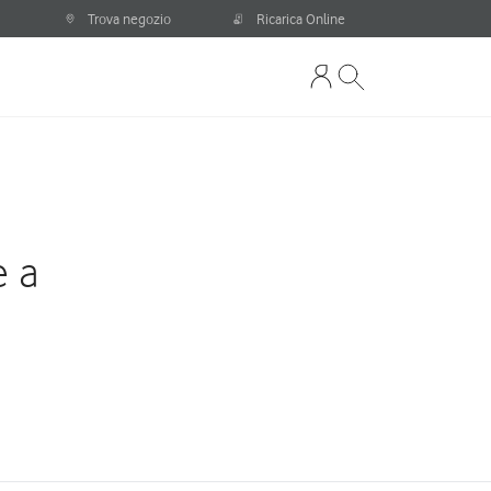
Trova negozio
Ricarica Online
e a