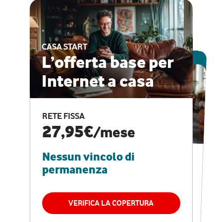
CASA START
ESCLUSIVA ONLINE
L’offerta base per
Internet a casa
CASA PRO
Internet veloce e
RETE FISSA
vantaggi speciali
27,95€
/mese
Nessun vincolo di
RETE FISSA + VODAFONE CLUB
29,95€
/mese
permanenza
Nessun vincolo di
permanenza
VERIFICA LA COPERTURA