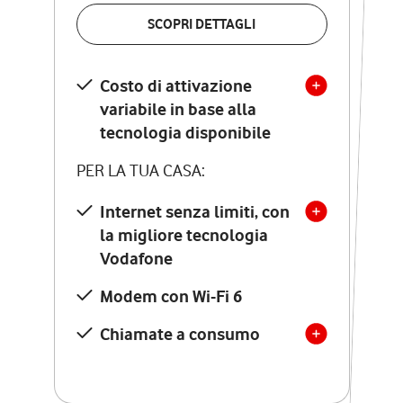
VERIFICA LA COPERTURA
SCOPRI DETTAGLI
SCOPRI DETTAGLI
Costo di attivazione
Costo di attivazione
variabile in base alla
variabile in base alla
tecnologia disponibile
tecnologia disponibile
PER LA TUA CASA:
PER LA TUA CASA:
Internet senza limiti, con
la migliore tecnologia
Internet senza limiti, con
la migliore tecnologia
Vodafone
Vodafone
Modem Seven con Wi-Fi 7
Modem con Wi-Fi 6
Chiamate illimitate verso
numeri fissi e mobili
Chiamate a consumo
nazionali
SOLO SE ATTIVI ONLINE:
12 mesi di Vodafone Club
con sconti ed esperienze
esclusive, poi si disattiva