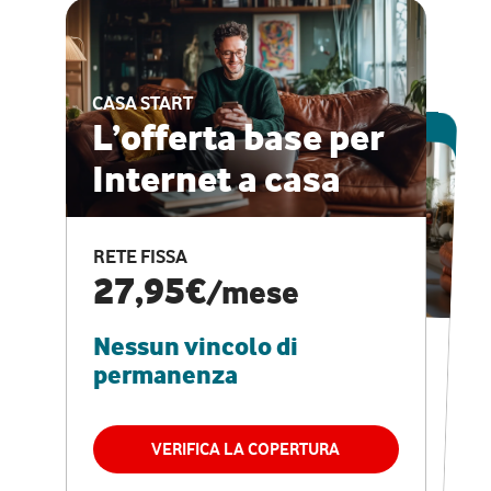
CASA START
ESCLUSIVA ONLINE
L’offerta base per
Internet a casa
CASA PRO
Internet veloce e
RETE FISSA
vantaggi speciali
27,95€
/mese
Nessun vincolo di
RETE FISSA + VODAFONE CLUB
29,95€
/mese
permanenza
Nessun vincolo di
permanenza
VERIFICA LA COPERTURA