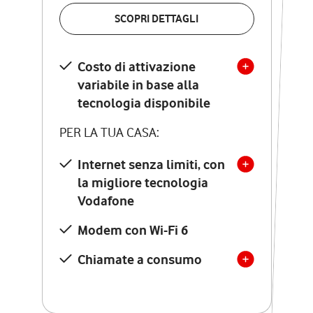
VERIFICA LA COPERTURA
SCOPRI DETTAGLI
SCOPRI DETTAGLI
Costo di attivazione
Costo di attivazione
variabile in base alla
variabile in base alla
tecnologia disponibile
tecnologia disponibile
PER LA TUA CASA:
PER LA TUA CASA:
Internet senza limiti, con
la migliore tecnologia
Internet senza limiti, con
la migliore tecnologia
Vodafone
Vodafone
Modem Seven con Wi-Fi 7
Modem con Wi-Fi 6
Chiamate illimitate verso
numeri fissi e mobili
Chiamate a consumo
nazionali
SOLO SE ATTIVI ONLINE:
12 mesi di Vodafone Club
con sconti ed esperienze
esclusive, poi si disattiva