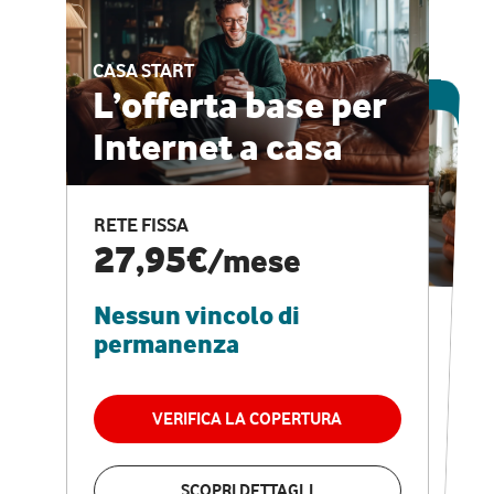
CASA START
ESCLUSIVA ONLINE
L’offerta base per
Internet a casa
CASA PRO
Internet veloce e
RETE FISSA
vantaggi speciali
27,95€
/mese
Nessun vincolo di
RETE FISSA + VODAFONE CLUB
29,95€
/mese
permanenza
Nessun vincolo di
permanenza
VERIFICA LA COPERTURA
VERIFICA LA COPERTURA
SCOPRI DETTAGLI