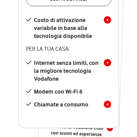
SCOPRI DETTAGLI
Costo di attivazione
Costo di attivazione
variabile in base alla
variabile in base alla
tecnologia disponibile
tecnologia disponibile
PER LA TUA CASA:
PER LA TUA CASA:
Internet senza limiti, con
la migliore tecnologia
Internet senza limiti, con
la migliore tecnologia
Vodafone
Vodafone
Modem Seven con Wi-Fi 7
Modem con Wi-Fi 6
Chiamate illimitate verso
numeri fissi e mobili
Chiamate a consumo
nazionali
SOLO SE ATTIVI ONLINE:
12 mesi di Vodafone Club
con sconti ed esperienze
esclusive, poi si disattiva