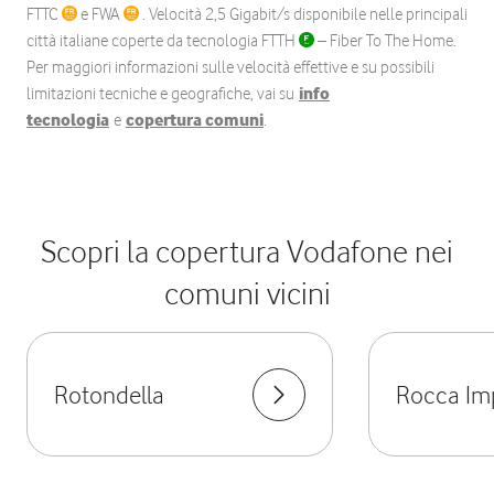
FTTC
e FWA
. Velocità 2,5 Gigabit/s disponibile nelle principali
città italiane coperte da tecnologia FTTH
– Fiber To The Home.
Per maggiori informazioni sulle velocità effettive e su possibili
limitazioni tecniche e geografiche, vai su
info
tecnologia
e
copertura comuni
.
Scopri la copertura Vodafone nei
comuni vicini
Rotondella
Rocca Imp