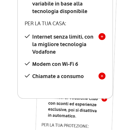
Costo di attivazione
variabile in base alla
variabile in base alla
tecnologia disponibile
tecnologia disponibile
PER LA TUA CASA:
PER LA TUA CASA:
Internet senza limiti, con
la migliore tecnologia
Internet senza limiti, con
la migliore tecnologia
Vodafone
Vodafone
Modem Seven con Wi-Fi 7
Modem con Wi-Fi 6
Chiamate illimitate verso
numeri fissi e mobili
Chiamate a consumo
nazionali
SOLO SE ATTIVI ONLINE:
12 mesi di Vodafone Club
con sconti ed esperienze
esclusive, poi si disattiva
in automatico.
PER LA TUA PROTEZIONE: