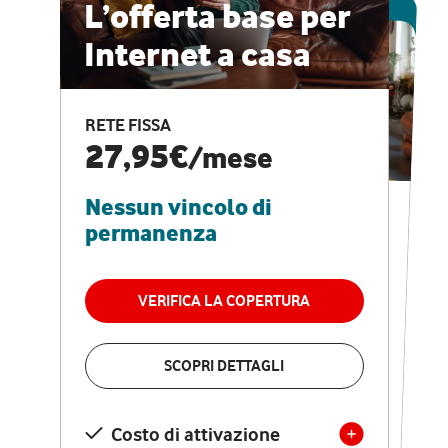
ESCLUSIVA ONLINE
L’offerta base per
Internet a casa
CASA PRO
Internet veloce e
RETE FISSA
vantaggi speciali
27,95€
/mese
Nessun vincolo di
RETE FISSA + VODAFONE CLUB
29,95€
/mese
permanenza
Nessun vincolo di
permanenza
VERIFICA LA COPERTURA
VERIFICA LA COPERTURA
SCOPRI DETTAGLI
SCOPRI DETTAGLI
Costo di attivazione