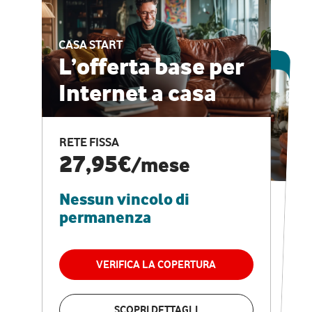
CASA START
ESCLUSIVA ONLINE
L’offerta base per
Internet a casa
CASA PRO
Internet veloce e
RETE FISSA
vantaggi speciali
27,95€
/mese
Nessun vincolo di
RETE FISSA + VODAFONE CLUB
29,95€
/mese
permanenza
Nessun vincolo di
permanenza
VERIFICA LA COPERTURA
VERIFICA LA COPERTURA
SCOPRI DETTAGLI