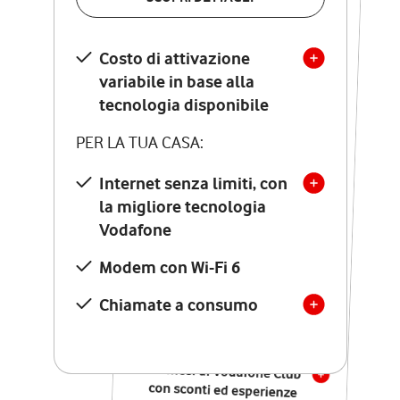
SCOPRI DETTAGLI
Costo di attivazione
Costo di attivazione
variabile in base alla
variabile in base alla
tecnologia disponibile
tecnologia disponibile
PER LA TUA CASA:
PER LA TUA CASA:
Internet senza limiti, con
la migliore tecnologia
Internet senza limiti, con
la migliore tecnologia
Vodafone
Vodafone
Modem Seven con Wi-Fi 7
Modem con Wi-Fi 6
Chiamate illimitate verso
numeri fissi e mobili
Chiamate a consumo
nazionali
SOLO SE ATTIVI ONLINE:
12 mesi di Vodafone Club
con sconti ed esperienze
esclusive, poi si disattiva