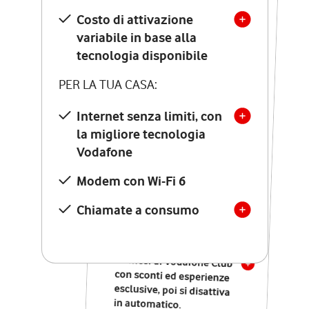
Costo di attivazione
Costo di attivazione
variabile in base alla
variabile in base alla
tecnologia disponibile
tecnologia disponibile
PER LA TUA CASA:
PER LA TUA CASA:
Internet senza limiti, con
la migliore tecnologia
Internet senza limiti, con
la migliore tecnologia
Vodafone
Vodafone
Modem Seven con Wi-Fi 7
Modem con Wi-Fi 6
Chiamate illimitate verso
numeri fissi e mobili
Chiamate a consumo
nazionali
SOLO SE ATTIVI ONLINE:
12 mesi di Vodafone Club
con sconti ed esperienze
esclusive, poi si disattiva
in automatico.