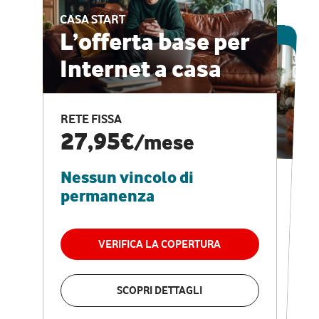
CASA START
ESCLUSIVA ONLINE
L’offerta base per
Internet a casa
CASA PRO
Internet veloce e
RETE FISSA
vantaggi speciali
27,95€
/mese
Nessun vincolo di
RETE FISSA + VODAFONE CLUB
29,95€
/mese
permanenza
Nessun vincolo di
permanenza
VERIFICA LA COPERTURA
VERIFICA LA COPERTURA
SCOPRI DETTAGLI
SCOPRI DETTAGLI