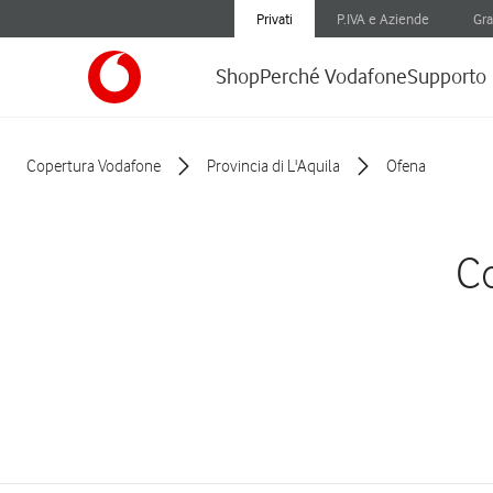
Privati
P.IVA e Aziende
Gra
Shop
Perché Vodafone
Supporto
Copertura Vodafone
Provincia di L'Aquila
Ofena
Co