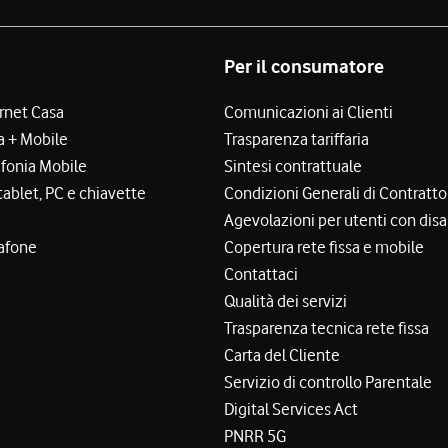
Per il consumatore
ernet Casa
Comunicazioni ai Clienti
a + Mobile
Trasparenza tariffaria
efonia Mobile
Sintesi contrattuale
tablet, PC e chiavette
Condizioni Generali di Contratto
Agevolazioni per utenti con disa
afone
Copertura rete fissa e mobile
Contattaci
Qualità dei servizi
Trasparenza tecnica rete fissa
Carta del Cliente
Servizio di controllo Parentale
Digital Services Act
PNRR 5G