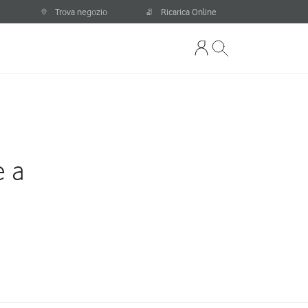
Trova negozio
Ricarica Online
e a