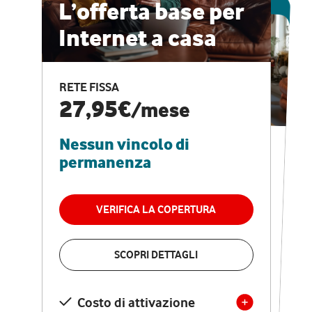
ESCLUSIVA ONLINE
L’offerta base per
Internet a casa
CASA PRO
Internet veloce e
RETE FISSA
vantaggi speciali
27,95€
/mese
Nessun vincolo di
RETE FISSA + VODAFONE CLUB
29,95€
/mese
permanenza
Nessun vincolo di
permanenza
VERIFICA LA COPERTURA
VERIFICA LA COPERTURA
SCOPRI DETTAGLI
SCOPRI DETTAGLI
Costo di attivazione