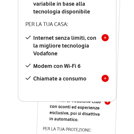
Costo di attivazione
variabile in base alla
variabile in base alla
tecnologia disponibile
tecnologia disponibile
PER LA TUA CASA:
PER LA TUA CASA:
Internet senza limiti, con
la migliore tecnologia
Internet senza limiti, con
la migliore tecnologia
Vodafone
Vodafone
Modem Seven con Wi-Fi 7
Modem con Wi-Fi 6
Chiamate illimitate verso
numeri fissi e mobili
Chiamate a consumo
nazionali
SOLO SE ATTIVI ONLINE:
12 mesi di Vodafone Club
con sconti ed esperienze
esclusive, poi si disattiva
in automatico.
PER LA TUA PROTEZIONE: