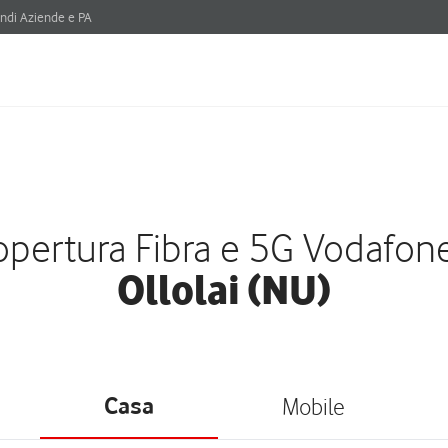
ndi Aziende e PA
pertura Fibra e 5G Vodafon
Ollolai (NU)
Casa
Mobile