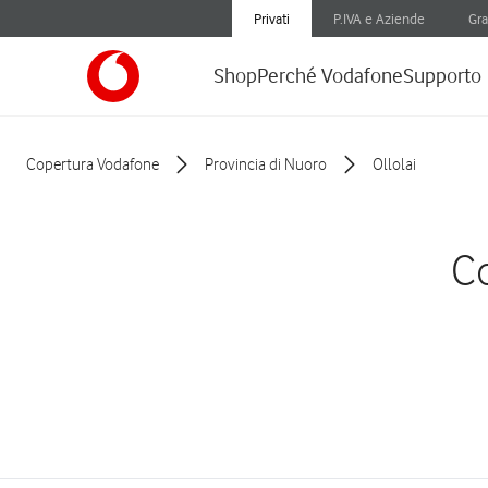
Privati
P.IVA e Aziende
Gra
Shop
Perché Vodafone
Supporto
Copertura Vodafone
Provincia di Nuoro
Ollolai
Co