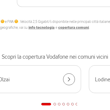
C
e FWA
. Velocità 2,5 Gigabit/s disponibile nelle principali città itali
e geografiche, vai su
info tecnologia
e
copertura comuni
.
Scopri la copertura Vodafone nei comuni vicini
Olzai
Lodin