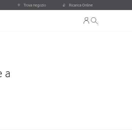
Trova negozio
Ricarica Online
e a