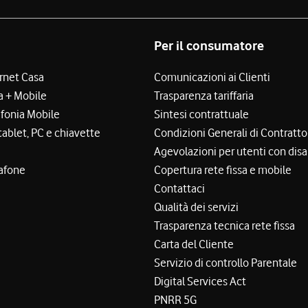
Per il consumatore
ernet Casa
Comunicazioni ai Clienti
a + Mobile
Trasparenza tariffaria
efonia Mobile
Sintesi contrattuale
tablet, PC e chiavette
Condizioni Generali di Contratto
Agevolazioni per utenti con disa
afone
Copertura rete fissa e mobile
Contattaci
Qualità dei servizi
Trasparenza tecnica rete fissa
Carta del Cliente
Servizio di controllo Parentale
Digital Services Act
PNRR 5G