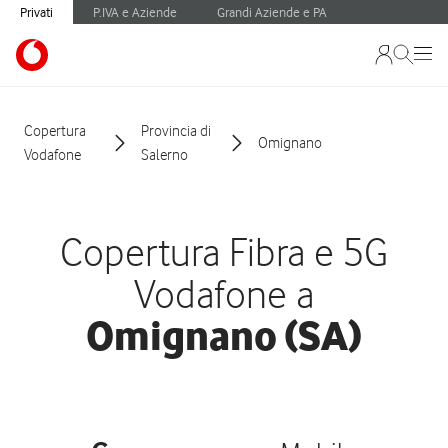
Privati
P.IVA e Aziende
Grandi Aziende e PA
Copertura
Provincia di
Omignano
Vodafone
Salerno
Copertura Fibra e 5G
Vodafone a
Omignano (SA)