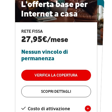
ESCLUSIVA ONLINE
L’offerta base per
Internet a casa
CASA PRO
Internet veloce e
RETE FISSA
vantaggi speciali
27,95€
/mese
Nessun vincolo di
RETE FISSA + VODAFONE CLUB
29,95€
/mese
permanenza
Nessun vincolo di
permanenza
VERIFICA LA COPERTURA
VERIFICA LA COPERTURA
SCOPRI DETTAGLI
SCOPRI DETTAGLI
Costo di attivazione