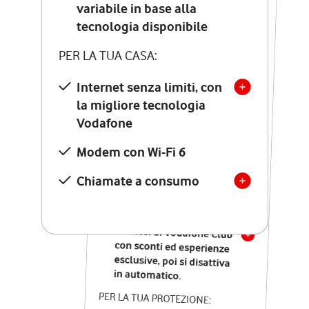
Costo di attivazione
variabile in base alla
variabile in base alla
tecnologia disponibile
tecnologia disponibile
PER LA TUA CASA:
PER LA TUA CASA:
Internet senza limiti, con
la migliore tecnologia
Internet senza limiti, con
la migliore tecnologia
Vodafone
Vodafone
Modem Seven con Wi-Fi 7
Modem con Wi-Fi 6
Chiamate illimitate verso
numeri fissi e mobili
Chiamate a consumo
nazionali
SOLO SE ATTIVI ONLINE:
12 mesi di Vodafone Club
con sconti ed esperienze
esclusive, poi si disattiva
in automatico.
PER LA TUA PROTEZIONE: