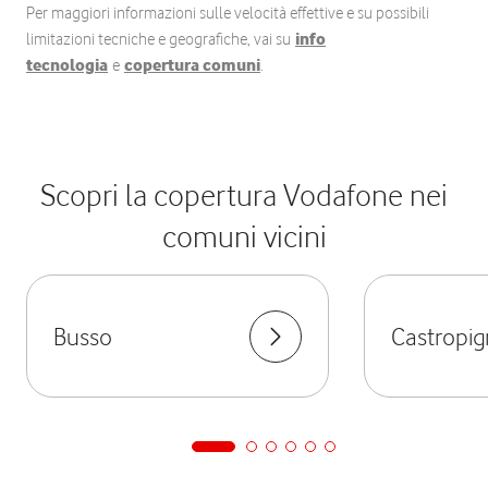
Per maggiori informazioni sulle velocità effettive e su possibili
limitazioni tecniche e geografiche, vai su
info
tecnologia
e
copertura comuni
.
Scopri la copertura Vodafone nei
comuni vicini
Busso
Castropi