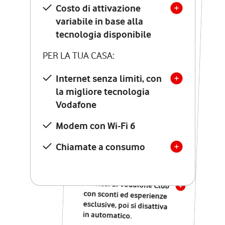
Costo di attivazione
Costo di attivazione
variabile in base alla
variabile in base alla
tecnologia disponibile
tecnologia disponibile
PER LA TUA CASA:
PER LA TUA CASA:
Internet senza limiti, con
la migliore tecnologia
Internet senza limiti, con
la migliore tecnologia
Vodafone
Vodafone
Modem Seven con Wi-Fi 7
Modem con Wi-Fi 6
Chiamate illimitate verso
numeri fissi e mobili
Chiamate a consumo
nazionali
SOLO SE ATTIVI ONLINE:
12 mesi di Vodafone Club
con sconti ed esperienze
esclusive, poi si disattiva
in automatico.