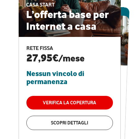
CASA START
ESCLUSIVA ONLINE
L’offerta base per
Internet a casa
CASA PRO
Internet veloce e
RETE FISSA
vantaggi speciali
27,95€
/mese
Nessun vincolo di
RETE FISSA + VODAFONE CLUB
29,95€
/mese
permanenza
Nessun vincolo di
permanenza
VERIFICA LA COPERTURA
VERIFICA LA COPERTURA
SCOPRI DETTAGLI
SCOPRI DETTAGLI