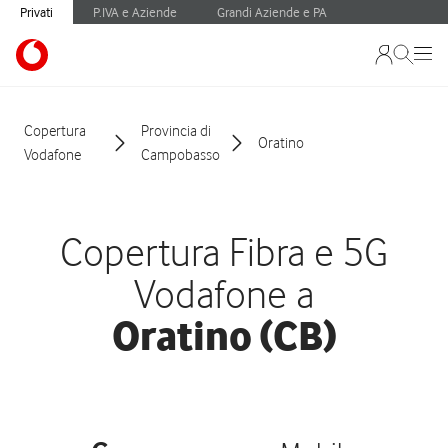
Privati
P.IVA e Aziende
Grandi Aziende e PA
Copertura
Provincia di
Oratino
Vodafone
Campobasso
Copertura Fibra e 5G
Vodafone a
Oratino (CB)