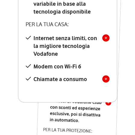
Costo di attivazione
variabile in base alla
variabile in base alla
tecnologia disponibile
tecnologia disponibile
PER LA TUA CASA:
PER LA TUA CASA:
Internet senza limiti, con
la migliore tecnologia
Internet senza limiti, con
la migliore tecnologia
Vodafone
Vodafone
Modem Seven con Wi-Fi 7
Modem con Wi-Fi 6
Chiamate illimitate verso
numeri fissi e mobili
Chiamate a consumo
nazionali
SOLO SE ATTIVI ONLINE:
12 mesi di Vodafone Club
con sconti ed esperienze
esclusive, poi si disattiva
in automatico.
PER LA TUA PROTEZIONE: