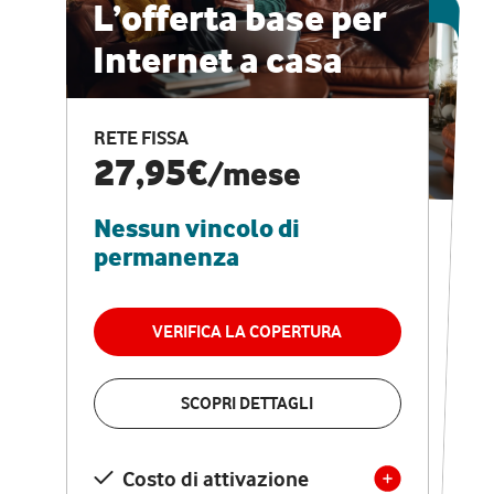
ESCLUSIVA ONLINE
L’offerta base per
Internet a casa
CASA PRO
Internet veloce e
RETE FISSA
vantaggi speciali
27,95€
/mese
Nessun vincolo di
RETE FISSA + VODAFONE CLUB
29,95€
/mese
permanenza
Nessun vincolo di
permanenza
VERIFICA LA COPERTURA
VERIFICA LA COPERTURA
SCOPRI DETTAGLI
SCOPRI DETTAGLI
Costo di attivazione