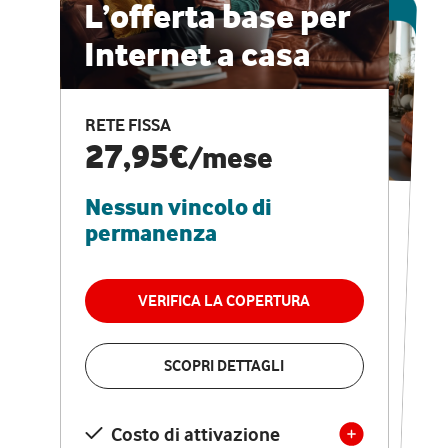
ESCLUSIVA ONLINE
L’offerta base per
Internet a casa
CASA PRO
Internet veloce e
RETE FISSA
vantaggi speciali
27,95€
/mese
Nessun vincolo di
RETE FISSA + VODAFONE CLUB
29,95€
/mese
permanenza
Nessun vincolo di
permanenza
VERIFICA LA COPERTURA
VERIFICA LA COPERTURA
SCOPRI DETTAGLI
SCOPRI DETTAGLI
Costo di attivazione