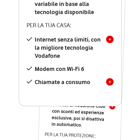
Costo di attivazione
variabile in base alla
variabile in base alla
tecnologia disponibile
tecnologia disponibile
PER LA TUA CASA:
PER LA TUA CASA:
Internet senza limiti, con
la migliore tecnologia
Internet senza limiti, con
la migliore tecnologia
Vodafone
Vodafone
Modem Seven con Wi-Fi 7
Modem con Wi-Fi 6
Chiamate illimitate verso
numeri fissi e mobili
Chiamate a consumo
nazionali
SOLO SE ATTIVI ONLINE:
12 mesi di Vodafone Club
con sconti ed esperienze
esclusive, poi si disattiva
in automatico.
PER LA TUA PROTEZIONE: