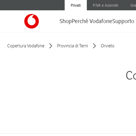
Privati
P.IVA e Aziende
Gra
Shop
Perché Vodafone
Supporto
Copertura Vodafone
Provincia di Terni
Orvieto
Co