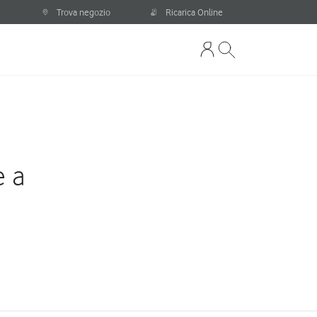
Trova negozio
Ricarica Online
e a