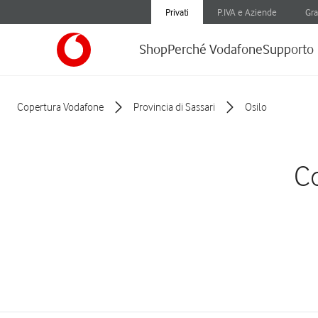
Privati
P.IVA e Aziende
Gra
Shop
Perché Vodafone
Supporto
Copertura Vodafone
Provincia di Sassari
Osilo
Co