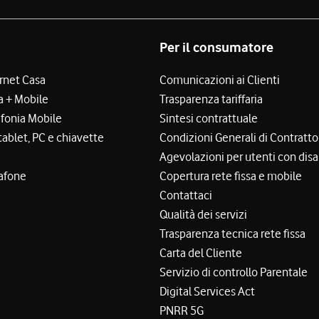
Per il consumatore
ernet Casa
Comunicazioni ai Clienti
a + Mobile
Trasparenza tariffaria
efonia Mobile
Sintesi contrattuale
tablet, PC e chiavette
Condizioni Generali di Contratto
Agevolazioni per utenti con disa
afone
Copertura rete fissa e mobile
Contattaci
Qualità dei servizi
Trasparenza tecnica rete fissa
Carta del Cliente
Servizio di controllo Parentale
Digital Services Act
PNRR 5G