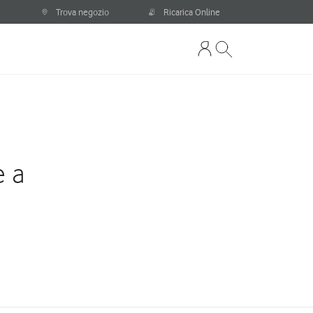
Trova negozio
Ricarica Online
e a