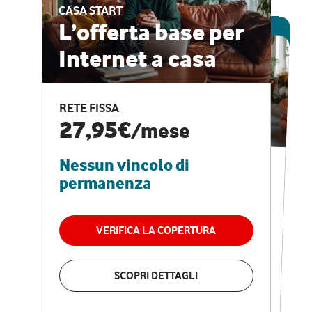
CASA START
ESCLUSIVA ONLINE
L’offerta base per
Internet a casa
CASA PRO
Internet veloce e
RETE FISSA
vantaggi speciali
27,95€
/mese
Nessun vincolo di
RETE FISSA + VODAFONE CLUB
29,95€
/mese
permanenza
Nessun vincolo di
permanenza
VERIFICA LA COPERTURA
VERIFICA LA COPERTURA
SCOPRI DETTAGLI
SCOPRI DETTAGLI