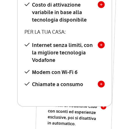
Costo di attivazione
Costo di attivazione
variabile in base alla
variabile in base alla
tecnologia disponibile
tecnologia disponibile
PER LA TUA CASA:
PER LA TUA CASA:
Internet senza limiti, con
la migliore tecnologia
Internet senza limiti, con
la migliore tecnologia
Vodafone
Vodafone
Modem Seven con Wi-Fi 7
Modem con Wi-Fi 6
Chiamate illimitate verso
numeri fissi e mobili
Chiamate a consumo
nazionali
SOLO SE ATTIVI ONLINE:
12 mesi di Vodafone Club
con sconti ed esperienze
esclusive, poi si disattiva
in automatico.