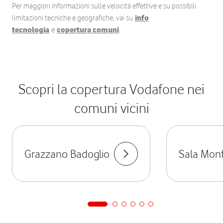
Per maggiori informazioni sulle velocità effettive e su possibili
limitazioni tecniche e geografiche, vai su
info
tecnologia
e
copertura comuni
.
Scopri la copertura Vodafone nei
comuni vicini
Grazzano Badoglio
Sala Monf