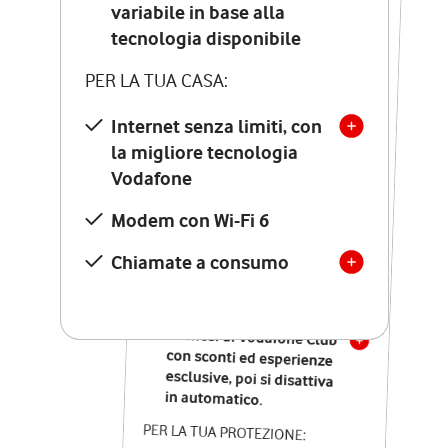
Costo di attivazione
variabile in base alla
variabile in base alla
tecnologia disponibile
tecnologia disponibile
PER LA TUA CASA:
PER LA TUA CASA:
Internet senza limiti, con
la migliore tecnologia
Internet senza limiti, con
la migliore tecnologia
Vodafone
Vodafone
Modem Seven con Wi-Fi 7
Modem con Wi-Fi 6
Chiamate illimitate verso
numeri fissi e mobili
Chiamate a consumo
nazionali
SOLO SE ATTIVI ONLINE:
12 mesi di Vodafone Club
con sconti ed esperienze
esclusive, poi si disattiva
in automatico.
PER LA TUA PROTEZIONE: