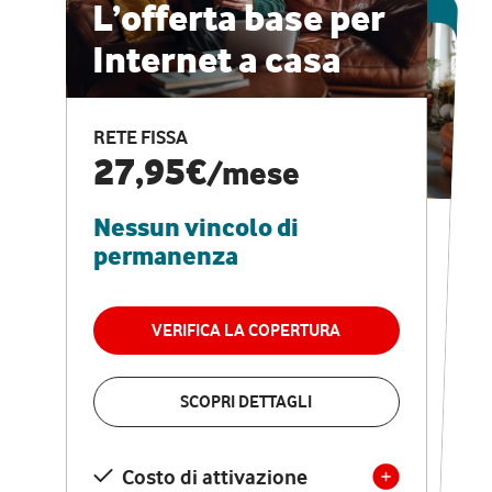
ESCLUSIVA ONLINE
L’offerta base per
Internet a casa
CASA PRO
Internet veloce e
RETE FISSA
vantaggi speciali
27,95€
/mese
Nessun vincolo di
RETE FISSA + VODAFONE CLUB
29,95€
/mese
permanenza
Nessun vincolo di
permanenza
VERIFICA LA COPERTURA
VERIFICA LA COPERTURA
SCOPRI DETTAGLI
SCOPRI DETTAGLI
Costo di attivazione