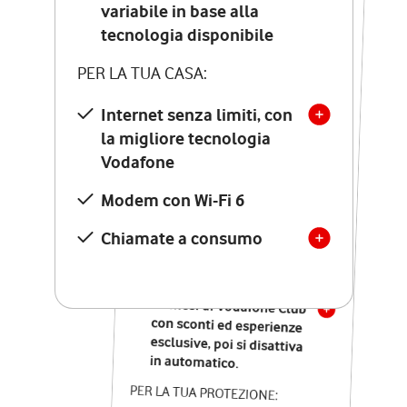
Costo di attivazione
variabile in base alla
variabile in base alla
tecnologia disponibile
tecnologia disponibile
PER LA TUA CASA:
PER LA TUA CASA:
Internet senza limiti, con
la migliore tecnologia
Internet senza limiti, con
la migliore tecnologia
Vodafone
Vodafone
Modem Seven con Wi-Fi 7
Modem con Wi-Fi 6
Chiamate illimitate verso
numeri fissi e mobili
Chiamate a consumo
nazionali
SOLO SE ATTIVI ONLINE:
12 mesi di Vodafone Club
con sconti ed esperienze
esclusive, poi si disattiva
in automatico.
PER LA TUA PROTEZIONE: