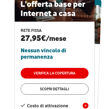
ESCLUSIVA ONLINE
L’offerta base per
Internet a casa
CASA PRO
Internet veloce e
RETE FISSA
vantaggi speciali
27,95€
/mese
Nessun vincolo di
RETE FISSA + VODAFONE CLUB
29,95€
/mese
permanenza
Nessun vincolo di
permanenza
VERIFICA LA COPERTURA
VERIFICA LA COPERTURA
SCOPRI DETTAGLI
SCOPRI DETTAGLI
Costo di attivazione