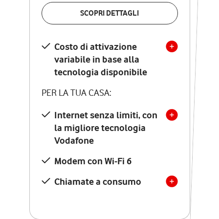
VERIFICA LA COPERTURA
SCOPRI DETTAGLI
SCOPRI DETTAGLI
Costo di attivazione
Costo di attivazione
variabile in base alla
variabile in base alla
tecnologia disponibile
tecnologia disponibile
PER LA TUA CASA:
PER LA TUA CASA:
Internet senza limiti, con
la migliore tecnologia
Internet senza limiti, con
la migliore tecnologia
Vodafone
Vodafone
Modem Seven con Wi-Fi 7
Modem con Wi-Fi 6
Chiamate illimitate verso
numeri fissi e mobili
Chiamate a consumo
nazionali
SOLO SE ATTIVI ONLINE:
12 mesi di Vodafone Club
con sconti ed esperienze
esclusive, poi si disattiva