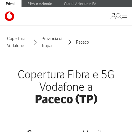
Privati
P.IVA e Aziende
Grandi Aziende e PA
Copertura
Provincia di
Paceco
Vodafone
Trapani
Copertura Fibra e 5G
Vodafone a
Paceco (TP)