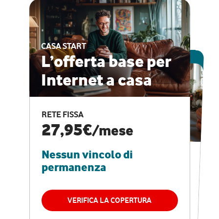
CASA START
ESCLUSIVA ONLINE
L’offerta base per
Internet a casa
CASA PRO
Internet veloce e
RETE FISSA
vantaggi speciali
27,95€
/mese
Nessun vincolo di
RETE FISSA + VODAFONE CLUB
29,95€
/mese
permanenza
Nessun vincolo di
permanenza
VERIFICA LA COPERTURA