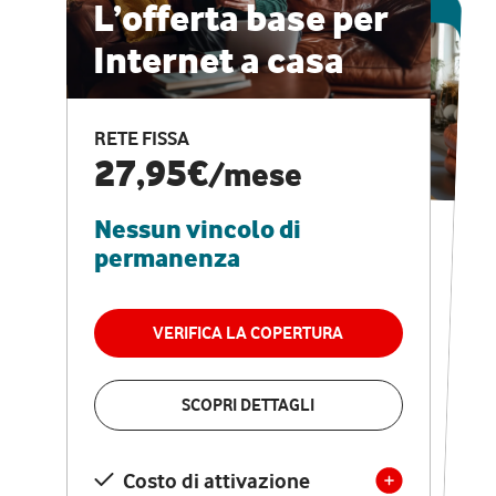
ESCLUSIVA ONLINE
L’offerta base per
Internet a casa
CASA PRO
Internet veloce e
RETE FISSA
vantaggi speciali
27,95€
/mese
Nessun vincolo di
RETE FISSA + VODAFONE CLUB
29,95€
/mese
permanenza
Nessun vincolo di
permanenza
VERIFICA LA COPERTURA
VERIFICA LA COPERTURA
SCOPRI DETTAGLI
SCOPRI DETTAGLI
Costo di attivazione