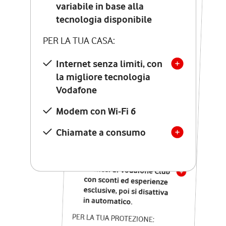
Costo di attivazione
variabile in base alla
variabile in base alla
tecnologia disponibile
tecnologia disponibile
PER LA TUA CASA:
PER LA TUA CASA:
Internet senza limiti, con
la migliore tecnologia
Internet senza limiti, con
la migliore tecnologia
Vodafone
Vodafone
Modem Seven con Wi-Fi 7
Modem con Wi-Fi 6
Chiamate illimitate verso
numeri fissi e mobili
Chiamate a consumo
nazionali
SOLO SE ATTIVI ONLINE:
12 mesi di Vodafone Club
con sconti ed esperienze
esclusive, poi si disattiva
in automatico.
PER LA TUA PROTEZIONE: