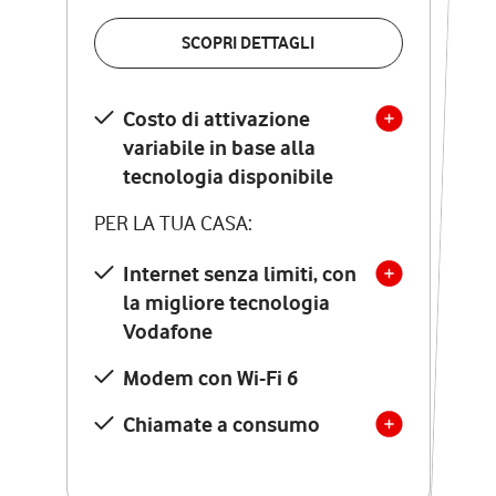
VERIFICA LA COPERTURA
SCOPRI DETTAGLI
SCOPRI DETTAGLI
Costo di attivazione
Costo di attivazione
variabile in base alla
variabile in base alla
tecnologia disponibile
tecnologia disponibile
PER LA TUA CASA:
PER LA TUA CASA:
Internet senza limiti, con
la migliore tecnologia
Internet senza limiti, con
la migliore tecnologia
Vodafone
Vodafone
Modem Seven con Wi-Fi 7
Modem con Wi-Fi 6
Chiamate illimitate verso
numeri fissi e mobili
Chiamate a consumo
nazionali
SOLO SE ATTIVI ONLINE: