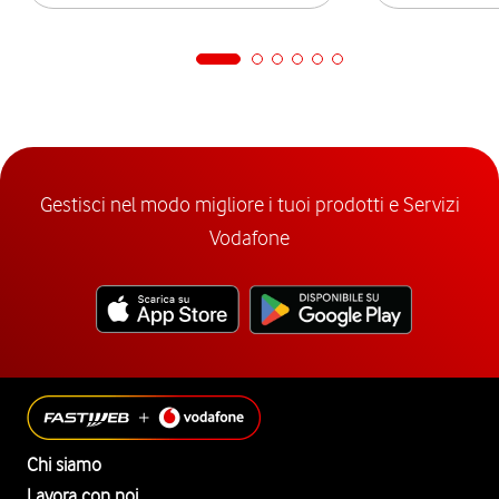
Gestisci nel modo migliore i tuoi prodotti e Servizi
Vodafone
Chi siamo
Lavora con noi