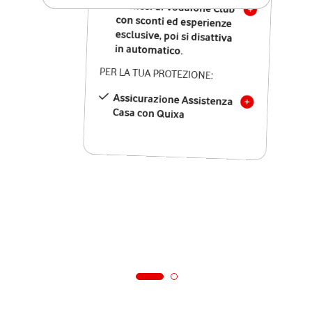
12 mesi di Vodafone Club
con sconti ed esperienze
esclusive, poi si disattiva
in automatico.
PER LA TUA PROTEZIONE:
Assicurazione Assistenza
Casa con Quixa