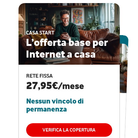
CASA START
ESCLUSIVA ONLINE
L’offerta base per
Internet a casa
CASA PRO
Internet veloce e
RETE FISSA
vantaggi speciali
27,95€
/mese
Nessun vincolo di
RETE FISSA + VODAFONE CLUB
29,95€
/mese
permanenza
Nessun vincolo di
permanenza
VERIFICA LA COPERTURA