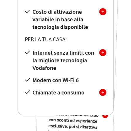
SCOPRI DETTAGLI
Costo di attivazione
Costo di attivazione
variabile in base alla
variabile in base alla
tecnologia disponibile
tecnologia disponibile
PER LA TUA CASA:
PER LA TUA CASA:
Internet senza limiti, con
la migliore tecnologia
Internet senza limiti, con
la migliore tecnologia
Vodafone
Vodafone
Modem Seven con Wi-Fi 7
Modem con Wi-Fi 6
Chiamate illimitate verso
numeri fissi e mobili
Chiamate a consumo
nazionali
SOLO SE ATTIVI ONLINE:
12 mesi di Vodafone Club
con sconti ed esperienze
esclusive, poi si disattiva