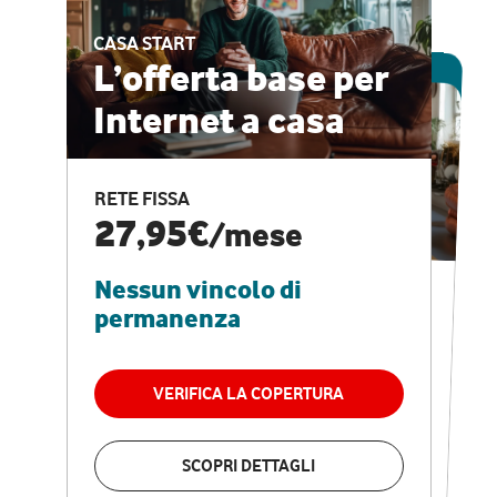
CASA START
ESCLUSIVA ONLINE
L’offerta base per
Internet a casa
CASA PRO
Internet veloce e
RETE FISSA
vantaggi speciali
27,95€
/mese
Nessun vincolo di
RETE FISSA + VODAFONE CLUB
29,95€
/mese
permanenza
Nessun vincolo di
permanenza
VERIFICA LA COPERTURA
VERIFICA LA COPERTURA
SCOPRI DETTAGLI