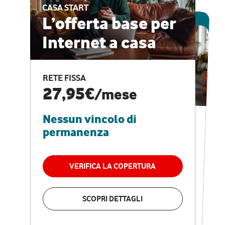
CASA START
ESCLUSIVA ONLINE
L’offerta base per
Internet a casa
CASA PRO
Internet veloce e
RETE FISSA
vantaggi speciali
27,95€
/mese
Nessun vincolo di
RETE FISSA + VODAFONE CLUB
29,95€
/mese
permanenza
Nessun vincolo di
permanenza
VERIFICA LA COPERTURA
VERIFICA LA COPERTURA
SCOPRI DETTAGLI
SCOPRI DETTAGLI