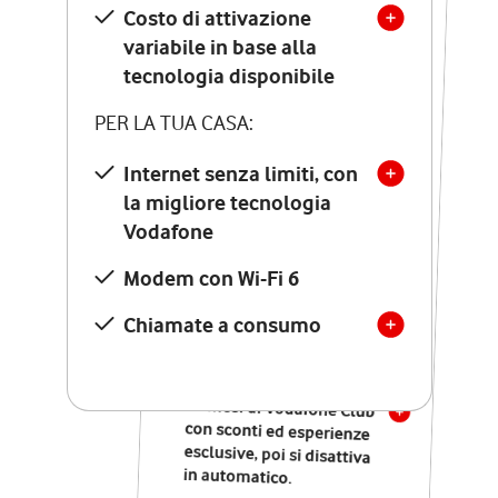
Costo di attivazione
Costo di attivazione
variabile in base alla
variabile in base alla
tecnologia disponibile
tecnologia disponibile
PER LA TUA CASA:
PER LA TUA CASA:
Internet senza limiti, con
la migliore tecnologia
Internet senza limiti, con
la migliore tecnologia
Vodafone
Vodafone
Modem Seven con Wi-Fi 7
Modem con Wi-Fi 6
Chiamate illimitate verso
numeri fissi e mobili
Chiamate a consumo
nazionali
SOLO SE ATTIVI ONLINE:
12 mesi di Vodafone Club
con sconti ed esperienze
esclusive, poi si disattiva
in automatico.