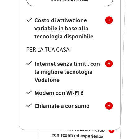
SCOPRI DETTAGLI
Costo di attivazione
Costo di attivazione
variabile in base alla
variabile in base alla
tecnologia disponibile
tecnologia disponibile
PER LA TUA CASA:
PER LA TUA CASA:
Internet senza limiti, con
la migliore tecnologia
Internet senza limiti, con
la migliore tecnologia
Vodafone
Vodafone
Modem Seven con Wi-Fi 7
Modem con Wi-Fi 6
Chiamate illimitate verso
numeri fissi e mobili
Chiamate a consumo
nazionali
SOLO SE ATTIVI ONLINE:
12 mesi di Vodafone Club
con sconti ed esperienze
esclusive, poi si disattiva