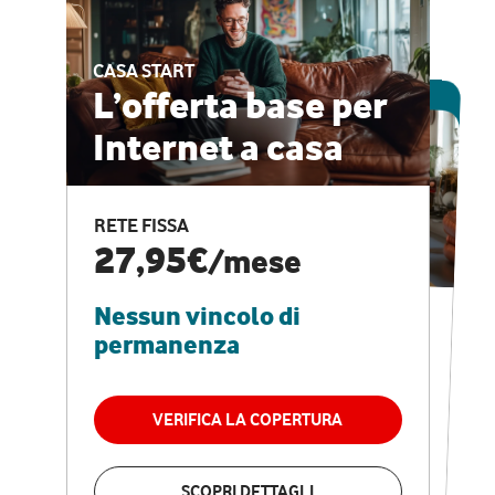
CASA START
ESCLUSIVA ONLINE
L’offerta base per
Internet a casa
CASA PRO
Internet veloce e
RETE FISSA
vantaggi speciali
27,95€
/mese
Nessun vincolo di
RETE FISSA + VODAFONE CLUB
29,95€
/mese
permanenza
Nessun vincolo di
permanenza
VERIFICA LA COPERTURA
VERIFICA LA COPERTURA
SCOPRI DETTAGLI