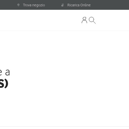
Trova negozio
Ricarica Online
e a
S)