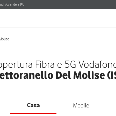
ndi Aziende e PA
Molise
pertura Fibra e 5G Vodafon
ettoranello Del Molise (I
Casa
Mobile