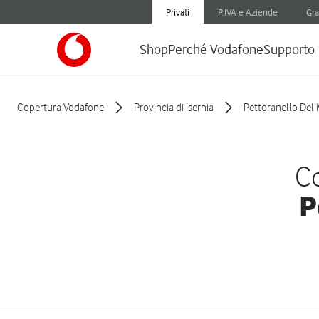
Privati
P.IVA e Aziende
Gra
Shop
Perché Vodafone
Supporto
Copertura Vodafone
Provincia di Isernia
Pettoranello Del 
Co
P