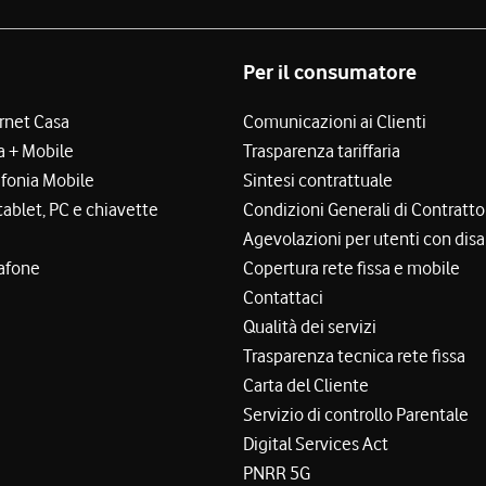
Per il consumatore
ernet Casa
Comunicazioni ai Clienti
a + Mobile
Trasparenza tariffaria
efonia Mobile
Sintesi contrattuale
tablet, PC e chiavette
Condizioni Generali di Contratto
Agevolazioni per utenti con disa
afone
Copertura rete fissa e mobile
Contattaci
Qualità dei servizi
Trasparenza tecnica rete fissa
Carta del Cliente
Servizio di controllo Parentale
Digital Services Act
PNRR 5G