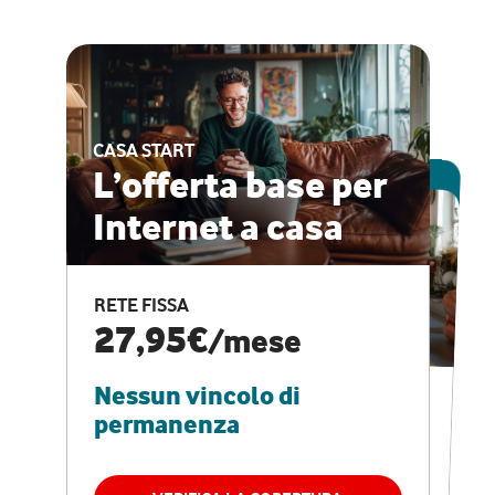
CASA START
ESCLUSIVA ONLINE
L’offerta base per
Internet a casa
CASA PRO
Internet veloce e
RETE FISSA
vantaggi speciali
27,95€
/mese
Nessun vincolo di
RETE FISSA + VODAFONE CLUB
29,95€
/mese
permanenza
Nessun vincolo di
permanenza