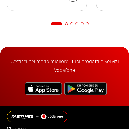
Gestisci nel modo migliore i tuoi prodotti e Servizi
Vodafone
Chi siamo