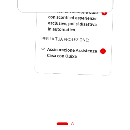
SOLO SE ATTIVI ONLINE:
12 mesi di Vodafone Club
con sconti ed esperienze
esclusive, poi si disattiva
in automatico.
PER LA TUA PROTEZIONE:
Assicurazione Assistenza
Casa con Quixa