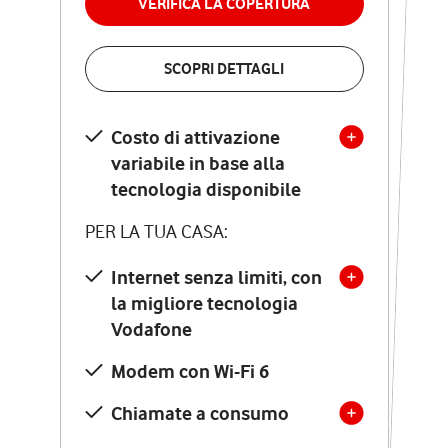
VERIFICA LA COPERTURA
VERIFICA LA COPERTURA
SCOPRI DETTAGLI
SCOPRI DETTAGLI
Costo di attivazione
Costo di attivazione
variabile in base alla
variabile in base alla
tecnologia disponibile
tecnologia disponibile
PER LA TUA CASA:
PER LA TUA CASA:
Internet senza limiti, con
la migliore tecnologia
Internet senza limiti, con
la migliore tecnologia
Vodafone
Vodafone
Modem Seven con Wi-Fi 7
Modem con Wi-Fi 6
Chiamate illimitate verso
numeri fissi e mobili
Chiamate a consumo
nazionali