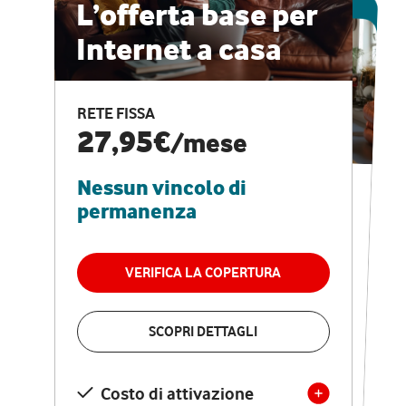
ESCLUSIVA ONLINE
L’offerta base per
Internet a casa
CASA PRO
Internet veloce e
RETE FISSA
vantaggi speciali
27,95€
/mese
Nessun vincolo di
RETE FISSA + VODAFONE CLUB
29,95€
/mese
permanenza
Nessun vincolo di
permanenza
VERIFICA LA COPERTURA
VERIFICA LA COPERTURA
SCOPRI DETTAGLI
SCOPRI DETTAGLI
Costo di attivazione