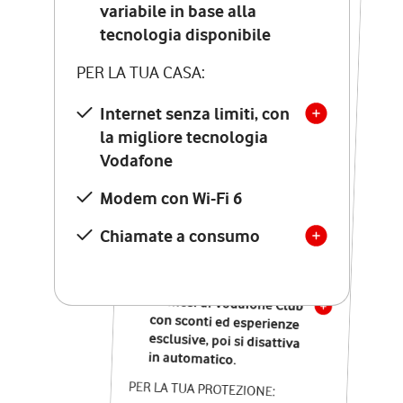
Costo di attivazione
variabile in base alla
variabile in base alla
tecnologia disponibile
tecnologia disponibile
PER LA TUA CASA:
PER LA TUA CASA:
Internet senza limiti, con
la migliore tecnologia
Internet senza limiti, con
la migliore tecnologia
Vodafone
Vodafone
Modem Seven con Wi-Fi 7
Modem con Wi-Fi 6
Chiamate illimitate verso
numeri fissi e mobili
Chiamate a consumo
nazionali
SOLO SE ATTIVI ONLINE:
12 mesi di Vodafone Club
con sconti ed esperienze
esclusive, poi si disattiva
in automatico.
PER LA TUA PROTEZIONE: