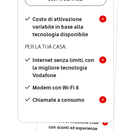
SCOPRI DETTAGLI
Costo di attivazione
Costo di attivazione
variabile in base alla
variabile in base alla
tecnologia disponibile
tecnologia disponibile
PER LA TUA CASA:
PER LA TUA CASA:
Internet senza limiti, con
la migliore tecnologia
Internet senza limiti, con
la migliore tecnologia
Vodafone
Vodafone
Modem Seven con Wi-Fi 7
Modem con Wi-Fi 6
Chiamate illimitate verso
numeri fissi e mobili
Chiamate a consumo
nazionali
SOLO SE ATTIVI ONLINE:
12 mesi di Vodafone Club
con sconti ed esperienze
esclusive, poi si disattiva