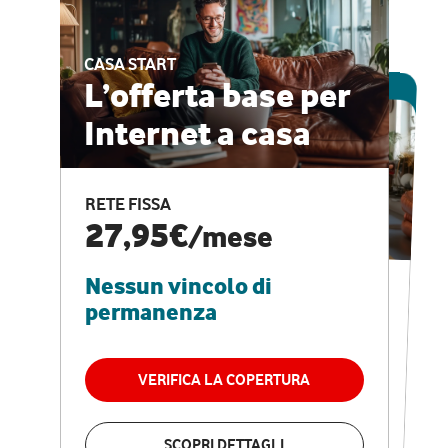
CASA START
ESCLUSIVA ONLINE
L’offerta base per
Internet a casa
CASA PRO
Internet veloce e
RETE FISSA
vantaggi speciali
27,95€
/mese
Nessun vincolo di
RETE FISSA + VODAFONE CLUB
29,95€
/mese
permanenza
Nessun vincolo di
permanenza
VERIFICA LA COPERTURA
VERIFICA LA COPERTURA
SCOPRI DETTAGLI