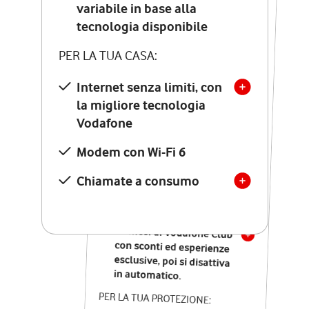
Costo di attivazione
variabile in base alla
variabile in base alla
tecnologia disponibile
tecnologia disponibile
PER LA TUA CASA:
PER LA TUA CASA:
Internet senza limiti, con
la migliore tecnologia
Internet senza limiti, con
la migliore tecnologia
Vodafone
Vodafone
Modem Seven con Wi-Fi 7
Modem con Wi-Fi 6
Chiamate illimitate verso
numeri fissi e mobili
Chiamate a consumo
nazionali
SOLO SE ATTIVI ONLINE:
12 mesi di Vodafone Club
con sconti ed esperienze
esclusive, poi si disattiva
in automatico.
PER LA TUA PROTEZIONE: