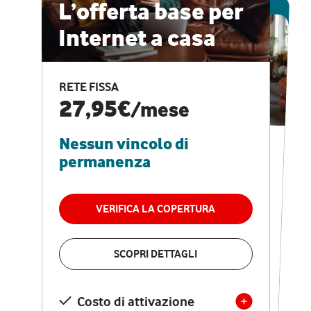
ESCLUSIVA ONLINE
L’offerta base per
Internet a casa
CASA PRO
Internet veloce e
RETE FISSA
vantaggi speciali
27,95€
/mese
Nessun vincolo di
RETE FISSA + VODAFONE CLUB
29,95€
/mese
permanenza
Nessun vincolo di
permanenza
VERIFICA LA COPERTURA
VERIFICA LA COPERTURA
SCOPRI DETTAGLI
SCOPRI DETTAGLI
Costo di attivazione