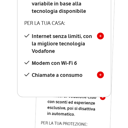
Costo di attivazione
variabile in base alla
variabile in base alla
tecnologia disponibile
tecnologia disponibile
PER LA TUA CASA:
PER LA TUA CASA:
Internet senza limiti, con
la migliore tecnologia
Internet senza limiti, con
la migliore tecnologia
Vodafone
Vodafone
Modem Seven con Wi-Fi 7
Modem con Wi-Fi 6
Chiamate illimitate verso
numeri fissi e mobili
Chiamate a consumo
nazionali
SOLO SE ATTIVI ONLINE:
12 mesi di Vodafone Club
con sconti ed esperienze
esclusive, poi si disattiva
in automatico.
PER LA TUA PROTEZIONE: