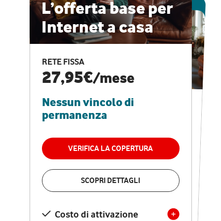
ESCLUSIVA ONLINE
L’offerta base per
Internet a casa
CASA PRO
Internet veloce e
RETE FISSA
vantaggi speciali
27,95€
/mese
Nessun vincolo di
RETE FISSA + VODAFONE CLUB
29,95€
/mese
permanenza
Nessun vincolo di
permanenza
VERIFICA LA COPERTURA
VERIFICA LA COPERTURA
SCOPRI DETTAGLI
SCOPRI DETTAGLI
Costo di attivazione