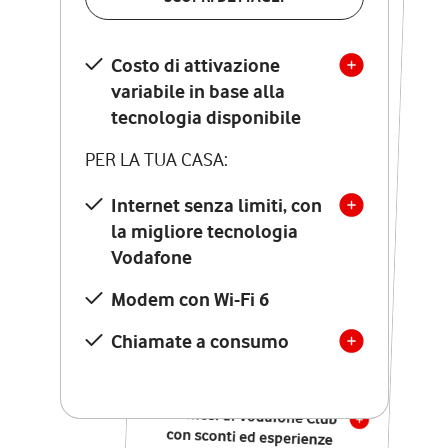
SCOPRI DETTAGLI
Costo di attivazione
Costo di attivazione
variabile in base alla
variabile in base alla
tecnologia disponibile
tecnologia disponibile
PER LA TUA CASA:
PER LA TUA CASA:
Internet senza limiti, con
la migliore tecnologia
Internet senza limiti, con
la migliore tecnologia
Vodafone
Vodafone
Modem Seven con Wi-Fi 7
Modem con Wi-Fi 6
Chiamate illimitate verso
numeri fissi e mobili
Chiamate a consumo
nazionali
SOLO SE ATTIVI ONLINE:
12 mesi di Vodafone Club
con sconti ed esperienze
esclusive, poi si disattiva