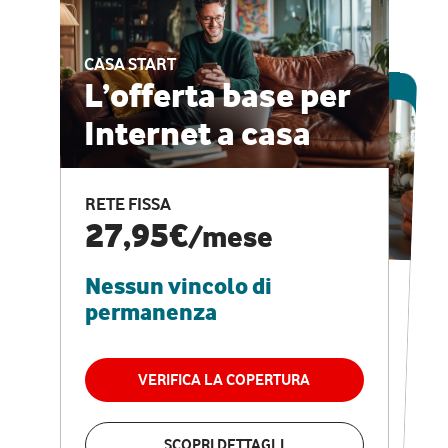
CASA START
ESCLUSIVA ONLINE
L’offerta base per
Internet a casa
CASA PRO
Internet veloce e
RETE FISSA
vantaggi speciali
27,95€
/mese
Nessun vincolo di
RETE FISSA + VODAFONE CLUB
29,95€
/mese
permanenza
Nessun vincolo di
permanenza
VERIFICA LA COPERTURA
VERIFICA LA COPERTURA
SCOPRI DETTAGLI