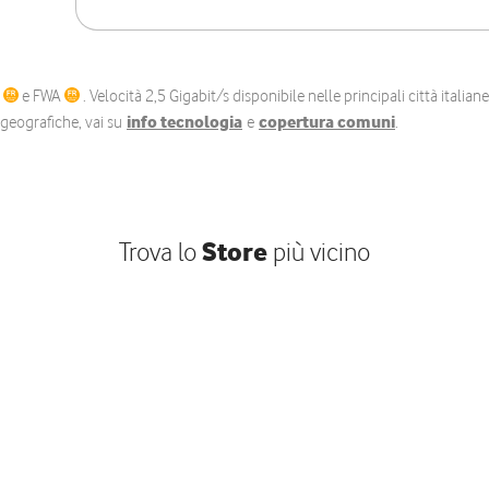
C
e FWA
. Velocità 2,5 Gigabit/s disponibile nelle principali città itali
e geografiche, vai su
info tecnologia
e
copertura comuni
.
Trova lo
Store
più vicino