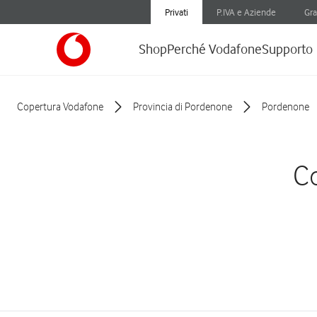
Privati
P.IVA e Aziende
Gra
Shop
Perché Vodafone
Supporto
Copertura Vodafone
Provincia di Pordenone
Pordenone
Co