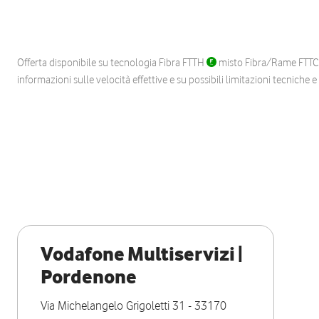
Offerta disponibile su tecnologia Fibra FTTH
misto Fibra/Rame FTT
informazioni sulle velocità effettive e su possibili limitazioni tecniche 
Vodafone Multiservizi |
Pordenone
Via Michelangelo Grigoletti 31
-
33170