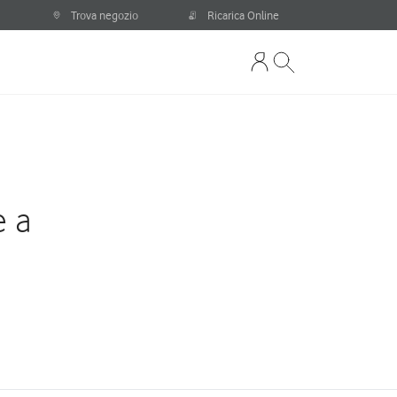
Trova negozio
Ricarica Online
e a