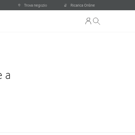
Trova negozio
Ricarica Online
e a