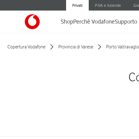
Privati
P.IVA e Aziende
Gra
Shop
Perché Vodafone
Supporto
Copertura Vodafone
Provincia di Varese
Porto Valtravagli
Co