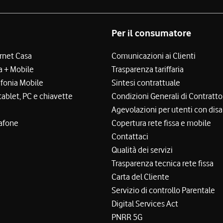
Per il consumatore
ernet Casa
Comunicazioni ai Clienti
a + Mobile
Trasparenza tariffaria
efonia Mobile
Sintesi contrattuale
tablet, PC e chiavette
Condizioni Generali di Contratto
Agevolazioni per utenti con disa
afone
Copertura rete fissa e mobile
Contattaci
Qualità dei servizi
Trasparenza tecnica rete fissa
Carta del Cliente
Servizio di controllo Parentale
Digital Services Act
PNRR 5G