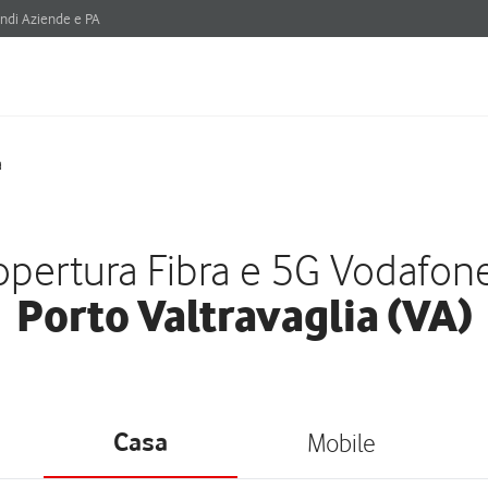
ndi Aziende e PA
a
pertura Fibra e 5G Vodafon
Porto Valtravaglia (VA)
Casa
Mobile