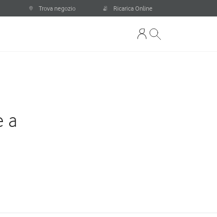
Trova negozio
Ricarica Online
e a