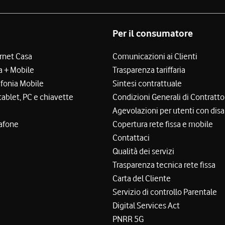
Per il consumatore
ernet Casa
Comunicazioni ai Clienti
a + Mobile
Trasparenza tariffaria
efonia Mobile
Sintesi contrattuale
tablet, PC e chiavette
Condizioni Generali di Contratto
Agevolazioni per utenti con disa
afone
Copertura rete fissa e mobile
Contattaci
Qualità dei servizi
Trasparenza tecnica rete fissa
Carta del Cliente
Servizio di controllo Parentale
Digital Services Act
PNRR 5G