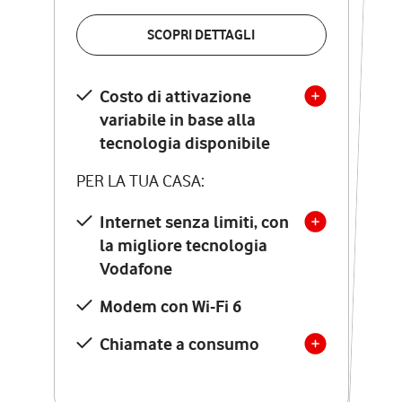
VERIFICA LA COPERTURA
SCOPRI DETTAGLI
SCOPRI DETTAGLI
Costo di attivazione
Costo di attivazione
variabile in base alla
variabile in base alla
tecnologia disponibile
tecnologia disponibile
PER LA TUA CASA:
PER LA TUA CASA:
Internet senza limiti, con
la migliore tecnologia
Internet senza limiti, con
la migliore tecnologia
Vodafone
Vodafone
Modem Seven con Wi-Fi 7
Modem con Wi-Fi 6
Chiamate illimitate verso
numeri fissi e mobili
Chiamate a consumo
nazionali
SOLO SE ATTIVI ONLINE: