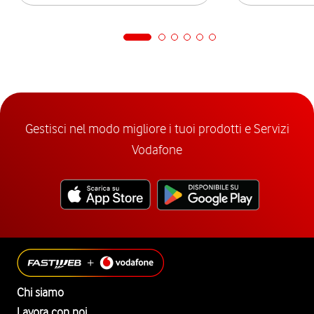
Gestisci nel modo migliore i tuoi prodotti e Servizi
Vodafone
Chi siamo
Lavora con noi