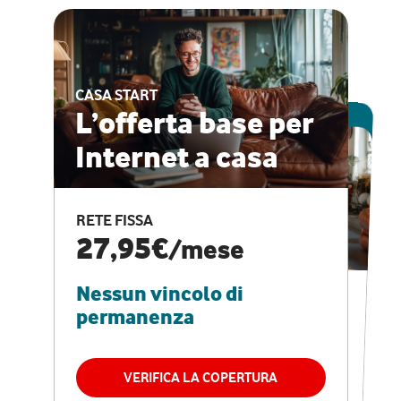
CASA START
ESCLUSIVA ONLINE
L’offerta base per
Internet a casa
CASA PRO
Internet veloce e
RETE FISSA
vantaggi speciali
27,95€
/mese
Nessun vincolo di
RETE FISSA + VODAFONE CLUB
29,95€
/mese
permanenza
Nessun vincolo di
permanenza
VERIFICA LA COPERTURA