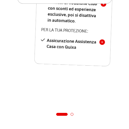
12 mesi di Vodafone Club
con sconti ed esperienze
esclusive, poi si disattiva
in automatico.
PER LA TUA PROTEZIONE:
Assicurazione Assistenza
Casa con Quixa